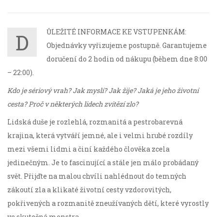
ŮLEŽITÉ INFORMACE KE VSTUPENKÁM:
D
Objednávky vyřizujeme postupně. Garantujeme
doručení do 2 hodin od nákupu (během dne 8:00
– 22:00).
Kdo je sériový vrah? Jak myslí? Jak žije? Jaká je jeho životní
cesta? Proč v některých lidech zvítězí zlo?
Lidská duše je rozlehlá, rozmanitá a pestrobarevná
krajina, která vytváří jemné, ale i velmi hrubé rozdíly
mezi všemi lidmi a činí každého člověka zcela
jedinečným. Je to fascinující a stále jen málo probádaný
svět. Přijďte na malou chvíli nahlédnout do temných
zákoutí zla a klikaté životní cesty vzdorovitých,
pokřivených a rozmanitě zneužívaných dětí, které vyrostly
ve skutečná monstra.