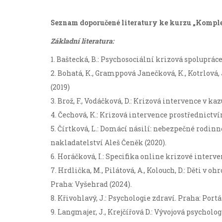
Seznam doporučené literatury ke kurzu „Komple
Základní literatura:
1. Baštecká, B.: Psychosociální krizová spolupráce.
2. Bohatá, K., Gramppová Janečková, K., Kotrlová,
(2019)
3. Brož, F., Vodáčková, D.: Krizová intervence v kaz
4. Čechová, K.: Krizová intervence prostřednict
5. Čírtková, L.: Domácí násilí: nebezpečné rodinné
nakladatelství Aleš Čeněk (2020).
6. Horáčková, I.: Specifika online krizové interve
7. Hrdlička, M., Pilátová, A., Kolouch, D.: Děti v o
Praha: Vyšehrad (2024).
8. Křivohlavý, J.: Psychologie zdraví. Praha: Portál
9. Langmajer, J., Krejčířová D.: Vývojová psycholog