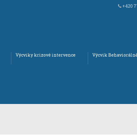
+420 77
Výcviky krizové intervence
Výcvik Behaviorálně