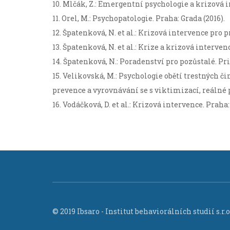
10. Mlčák, Z.: Emergentní psychologie a krizová i
11. Orel, M.: Psychopatologie. Praha: Grada (2016).
12. Špatenková, N. et al.: Krizová intervence pro pr
13. Špatenková, N. et al.: Krize a krizová intervenc
14. Špatenková, N.: Poradenství pro pozůstalé. Pri
15. Velikovská, M.: Psychologie obětí trestných či
prevence a vyrovnávání se s viktimizací, reálné p
16. Vodáčková, D. et al.: Krizová intervence. Praha:
© 2019 Ibsaro - Institut behaviorálních studií s.r.o