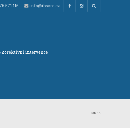
5 571 116
info@ibsaro.cz
 korektivní intervence
HOME
\