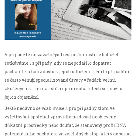
V případě té nejzávažnější trestné činnosti se bohužel
setkáváme i s případy, kdy se nepodařilo dopátrat
pachatele, a tudíž došlo k jejich odložení. Těmto případům
se často věnují specializované útvary v řadách velmi
zkušených kriminalistů a i po mnoha letech se snaží o
jejich objasnění.
Ještě nedávno se však museli pro případný zlom ve
vyšetřování spoléhat zpravidla na dosud neobjevené
důkazní prostředky nebo doufat, že stanovený profil DNA
potenciálního pachatele ze zajištěných stop, který doposud