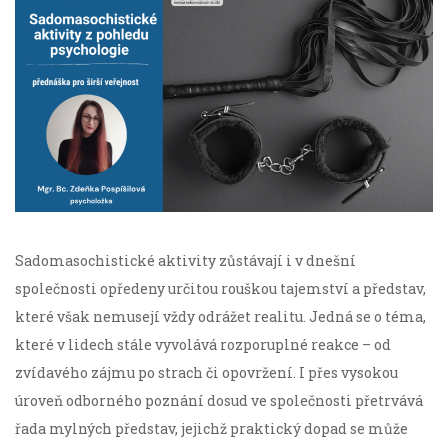
Sadomasochistické aktivity zůstávají i v dnešní
společnosti opředeny určitou rouškou tajemství a představ,
které však nemusejí vždy odrážet realitu. Jedná se o téma,
které v lidech stále vyvolává rozporuplné reakce – od
zvídavého zájmu po strach či opovržení. I přes vysokou
úroveň odborného poznání dosud ve společnosti přetrvává
řada mylných představ, jejichž praktický dopad se může