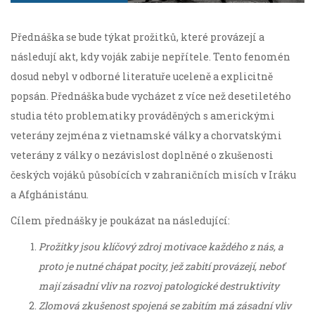
Přednáška se bude týkat prožitků, které provázejí a
následují akt, kdy voják zabije nepřítele. Tento fenomén
dosud nebyl v odborné literatuře uceleně a explicitně
popsán. Přednáška bude vycházet z více než desetiletého
studia této problematiky prováděných s americkými
veterány zejména z vietnamské války a chorvatskými
veterány z války o nezávislost doplněné o zkušenosti
českých vojáků působících v zahraničních misích v Iráku
a Afghánistánu.
Cílem přednášky je poukázat na následující:
Prožitky jsou klíčový zdroj motivace každého z nás, a
proto je nutné chápat pocity, jež zabití provázejí, neboť
mají zásadní vliv na rozvoj patologické destruktivity
Zlomová zkušenost spojená se zabitím má zásadní vliv