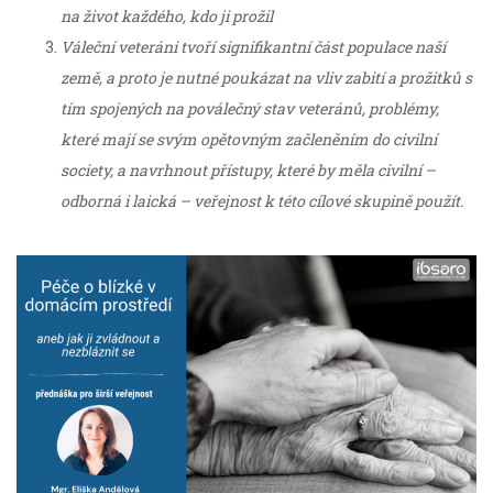
na život každého, kdo ji prožil
Váleční veteráni tvoří signifikantní část populace naší
země, a proto je nutné poukázat na vliv zabití a prožitků s
tím spojených na poválečný stav veteránů, problémy,
které mají se svým opětovným začleněním do civilní
society, a navrhnout přístupy, které by měla civilní –
odborná i laická – veřejnost k této cílové skupině použít.