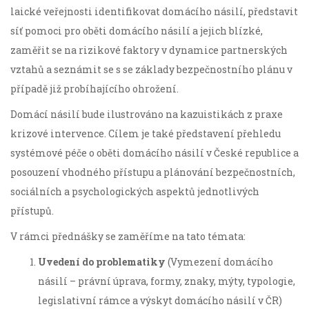
laické veřejnosti identifikovat domácího násilí, představit
síť pomoci pro oběti domácího násilí a jejich blízké,
zaměřit se na rizikové faktory v dynamice partnerských
vztahů a seznámit se s se základy bezpečnostního plánu v
případě již probíhajícího ohrožení.
Domácí násilí bude ilustrováno na kazuistikách z praxe
krizové intervence. Cílem je také představení přehledu
systémové péče o oběti domácího násilí v České republice a
posouzení vhodného přístupu a plánování bezpečnostních,
sociálních a psychologických aspektů jednotlivých
přístupů.
V rámci přednášky se zaměříme na tato témata:
Uvedení do problematiky
(Vymezení domácího
násilí – právní úprava, formy, znaky, mýty, typologie,
legislativní rámce a výskyt domácího násilí v ČR)