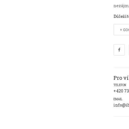
nezájmu
Důležit
+ G
Pro v
TELEFON
+420 73
EMAIL
info@ib