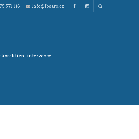
5 571 116
info@ibsaro.cz
 korektivní intervence