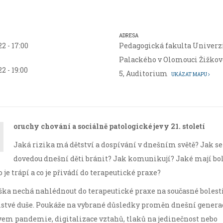
ADRESA
22 - 17:00
Pedagogická fakulta Univerz
Palackého v Olomouci Žižko
22 - 19:00
5, Auditorium
UKÁZAT MAPU
oruchy chování a sociálně patologické jevy 21. století
Jaká rizika má dětství a dospívání v dnešním světě? Jak se
dovedou dnešní děti bránit? Jak komunikují? Jaké mají bol
o je trápí a co je přivádí do terapeutické praxe?
ka nechá nahlédnout do terapeutické praxe na současné bolest
stvé duše. Poukáže na vybrané důsledky proměn dnešní generac
vem pandemie, digitalizace vztahů, tlaků na jedinečnost nebo