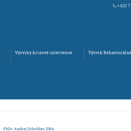
+420 77
Výcviky krizové intervence
Výcvik Behaviorálně
PhDr. Andrej Drbohlav, DBA