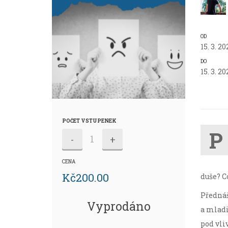
OD
15. 3. 20
DO
15. 3. 20
POČET VSTUPENEK
P
-
+
CENA
Kč
200.00
duše? C
Přednáš
Vyprodáno
a mladi
pod vli