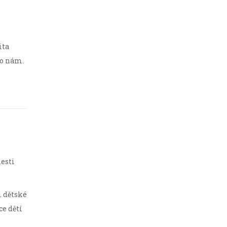
ita
vo nám.
esti
i dětské
e dětí