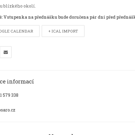
 blízkého okolí.
é: Vstupenka na přednášku bude doručena pár dní před přednáš
OOGLE CALENDAR
+ ICAL IMPORT
íce informací
1 579 338
saro.cz