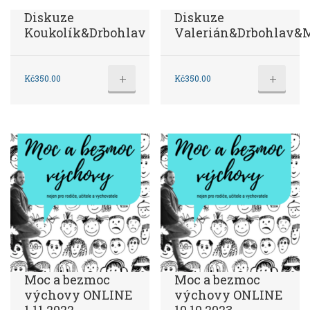
Diskuze
Diskuze
Koukolík&Drbohlav
Valerián&Drbohlav&
+
+
Kč
350.00
Kč
350.00
Moc a bezmoc
Moc a bezmoc
výchovy ONLINE
výchovy ONLINE