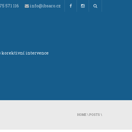
5 571 116
info@ibsaro.cz
 korektivní intervence
HOME
\
POSTS
\