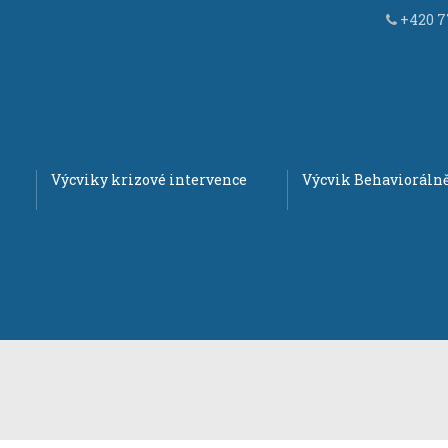
+420 77
Výcviky krizové intervence
Výcvik Behaviorálně