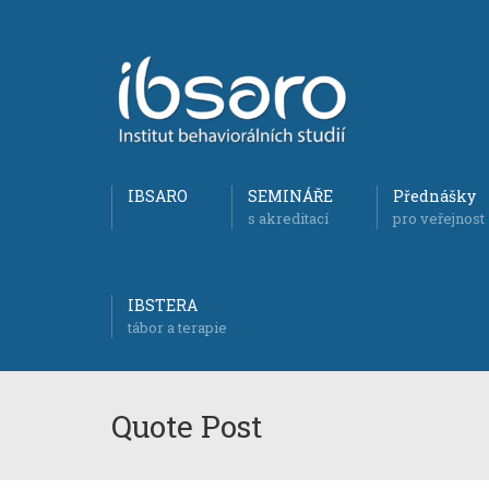
IBSARO
SEMINÁŘE
Přednášky
s akreditací
pro veřejnost
IBSTERA
tábor a terapie
Quote Post